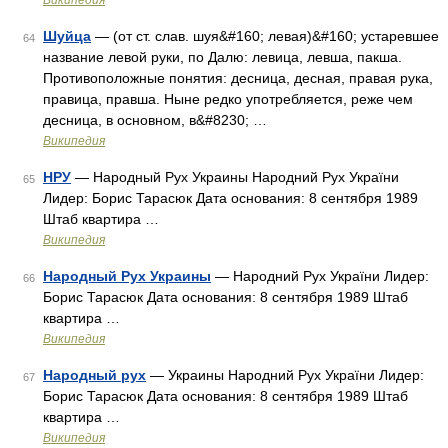
Википедия
Шуйца
— (от ст. слав. шуя&#160; левая)&#160; устаревшее
64
название левой руки, по Далю: левица, левша, пакша.
Противоположные понятия: десница, десная, правая рука,
правица, правша. Ныне редко употребляется, реже чем
десница, в основном, в&#8230; …
Википедия
НРУ
— Народный Рух Украины Народний Рух України
65
Лидер: Борис Тарасюк Дата основания: 8 сентября 1989
Штаб квартира …
Википедия
Народный Рух Украины
— Народний Рух України Лидер:
66
Борис Тарасюк Дата основания: 8 сентября 1989 Штаб
квартира …
Википедия
Народный рух
— Украины Народний Рух України Лидер:
67
Борис Тарасюк Дата основания: 8 сентября 1989 Штаб
квартира …
Википедия