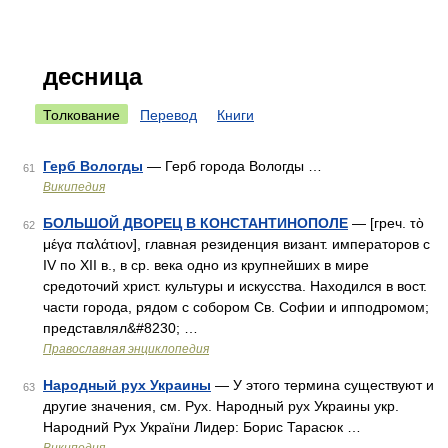
десница
Толкование
Перевод
Книги
Герб Вологды
— Герб города Вологды …
61
Википедия
БОЛЬШОЙ ДВОРЕЦ В КОНСТАНТИНОПОЛЕ
— [греч. τὸ
62
μέγα παλάτιον], главная резиденция визант. императоров с
IV по XII в., в ср. века одно из крупнейших в мире
средоточий христ. культуры и искусства. Находился в вост.
части города, рядом с собором Св. Софии и ипподромом;
представлял&#8230; …
Православная энциклопедия
Народный рух Украины
— У этого термина существуют и
63
другие значения, см. Рух. Народный рух Украины укр.
Народний Рух України Лидер: Борис Тарасюк …