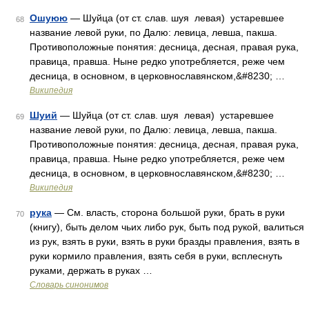
Ошуюю
— Шуйца (от ст. слав. шуя левая) устаревшее
68
название левой руки, по Далю: левица, левша, пакша.
Противоположные понятия: десница, десная, правая рука,
правица, правша. Ныне редко употребляется, реже чем
десница, в основном, в церковнославянском,&#8230; …
Википедия
Шуий
— Шуйца (от ст. слав. шуя левая) устаревшее
69
название левой руки, по Далю: левица, левша, пакша.
Противоположные понятия: десница, десная, правая рука,
правица, правша. Ныне редко употребляется, реже чем
десница, в основном, в церковнославянском,&#8230; …
Википедия
рука
— См. власть, сторона большой руки, брать в руки
70
(книгу), быть делом чьих либо рук, быть под рукой, валиться
из рук, взять в руки, взять в руки бразды правления, взять в
руки кормило правления, взять себя в руки, всплеснуть
руками, держать в руках …
Словарь синонимов